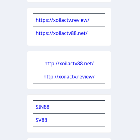
https://xoilactv.review/
https://xoilactv88.net/
http://xoilactv88.net/
http://xoilactv.review/
SIN88
SV88