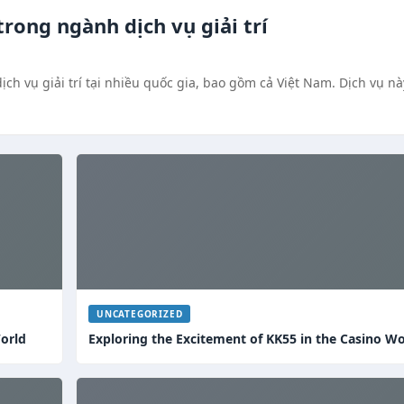
trong ngành dịch vụ giải trí
ch vụ giải trí tại nhiều quốc gia, bao gồm cả Việt Nam. Dịch vụ nà
UNCATEGORIZED
World
Exploring the Excitement of KK55 in the Casino Wo