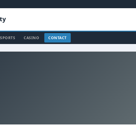
ty
SPORTS
CASINO
CONTACT