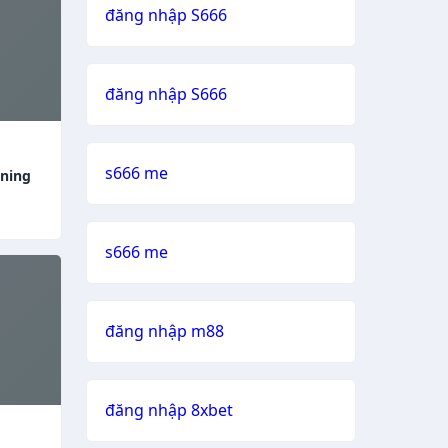
đăng nhập S666
đăng nhập S666
s666 me
ining
s666 me
đăng nhập m88
đăng nhập 8xbet