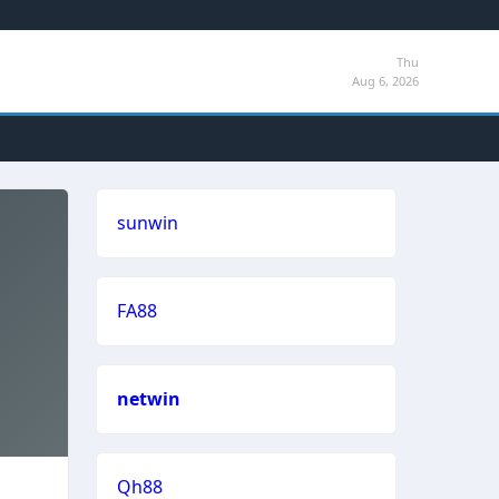
Thu
Aug 6, 2026
sunwin
FA88
netwin
Qh88