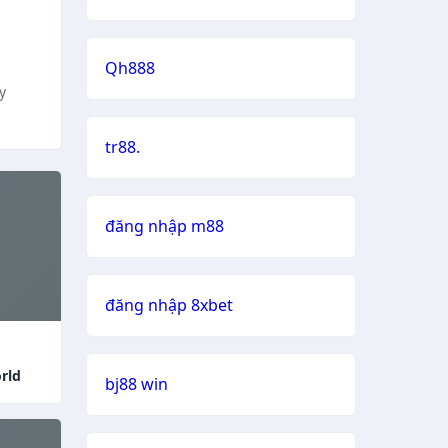
Qh888
y
tr88.
đăng nhập m88
đăng nhập 8xbet
rld
bj88 win