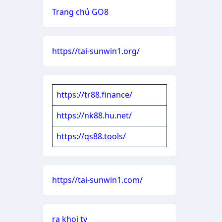
Trang chủ GO8
https//tai-sunwin1.org/
https://tr88.finance/
https://nk88.hu.net/
https://qs88.tools/
https//tai-sunwin1.com/
ra khoi tv