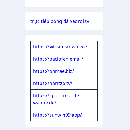
trực tiếp bóng đá vaoroi tv
https://williamstown.ws/
https://baclofen.email/
https://ohmae.biz/
https://horitzo.tv/
https://sportfreunde-
wanne.de/
https://sunwin99.app/