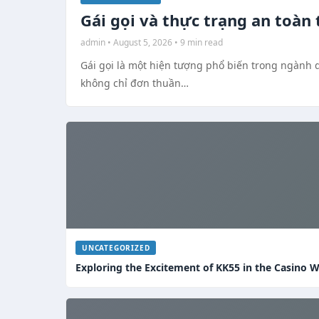
Gái gọi và thực trạng an toàn 
admin • August 5, 2026 • 9 min read
Gái gọi là một hiện tượng phổ biến trong ngành dị
không chỉ đơn thuần…
UNCATEGORIZED
Exploring the Excitement of KK55 in the Casino 